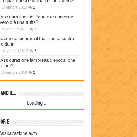
In quali Paesi è valida la Carta Verde?
0 Dicembre 2013
2
Assicurazione in Romania: conviene
vero o è una truffa?
9 Novembre 2013
2
Come assicurare il tuo iPhone contro
i e danni
0 Novembre 2013
2
Assicurazione lambretta d’epoca: che
a fare?
2 Dicembre 2014
2
i anche…
Loading...
gorie
Assicurazione auto