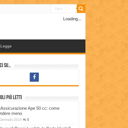
Loading...
Legge
ci su…
oli più letti
Assicurazione Ape 50 cc: come
ndere meno
 Gennaio 2014
5