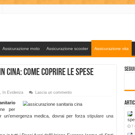
Assicurazione moto
Assicurazione scooter
Assicurazione vita
Segui
in Cina: come coprire le spese
,
In Evidenza
Lascia un commento
nitario
Artic
ne per
per un’emergenza medica, dovrai per forza
stipulare una
spe
7