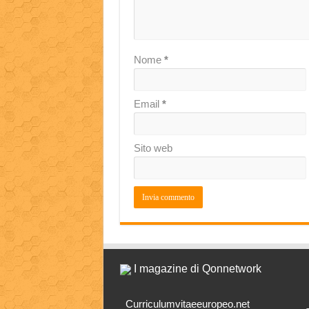
Nome
*
Email
*
Sito web
I magazine di Qonnetwork
Curriculumvitaeeuropeo.net