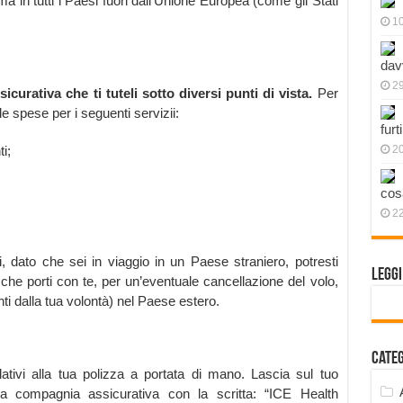
 in tutti i Paesi fuori dall’Unione Europea (come gli Stati
1
dav
2
icurativa che ti tuteli sotto diversi punti di vista.
Per
le spese per i seguenti servizii:
furt
i;
2
cos
2
 dato che sei in viaggio in un Paese straniero, potresti
Legg
he porti con te, per un’eventuale cancellazione del volo,
ti dalla tua volontà) nel Paese estero.
Cate
lativi alla tua polizza a portata di mano. Lascia sul tuo
la compagnia assicurativa con la scritta: “ICE Health