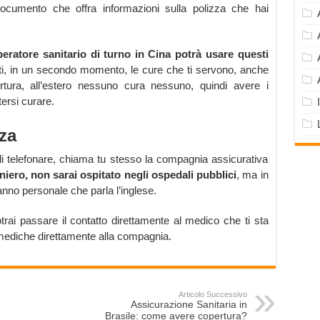
documento che offra informazioni sulla polizza che hai
peratore sanitario di turno in Cina potrà usare questi
rti, in un secondo momento, le cure che ti servono, anche
tura, all’estero nessuno cura nessuno, quindi avere i
ersi curare.
za
di telefonare, chiama tu stesso la compagnia assicurativa
iero, non sarai ospitato negli ospedali pubblici
, ma in
anno personale che parla l’inglese.
rai passare il contatto direttamente al medico che ti sta
mediche direttamente alla compagnia.
Articolo Successivo
Assicurazione Sanitaria in
Brasile: come avere copertura?