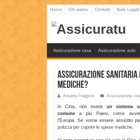
Home
Chi siamo
Contatti
Note Legali
Assicurazione casa
Assicurazione auto
Assicurazione Sanitaria 
mediche?
Annarita Faggioni
Assicurazione vita
In Cina, non esiste
un sistema sa
comune
a più Paesi, come avvie
l’Europa. Se vorrai essere assistito 
polizza per coprire le spese mediche
.