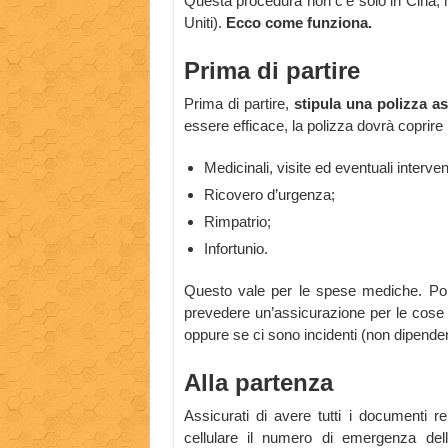
Questa procedura non c’è solo in Cina, ma
Uniti).
Ecco come funziona.
Prima di partire
Prima di partire,
stipula una polizza ass
essere efficace, la polizza dovrà coprire 
Medicinali, visite ed eventuali intervent
Ricovero d’urgenza;
Rimpatrio;
Infortunio.
Questo vale per le spese mediche. Poi,
prevedere un’assicurazione per le cose c
oppure se ci sono incidenti (non dipenden
Alla partenza
Assicurati di avere tutti i documenti re
cellulare il numero di emergenza del