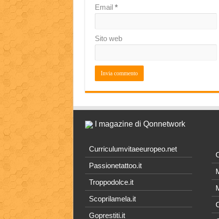
Email
*
Sito web
I magazine di Qonnetwork
Curriculumvitaeeuropeo.net
O
Passionetattoo.it
M
Troppodolce.it
M
Scoprilamela.it
C
Goprestiti.it