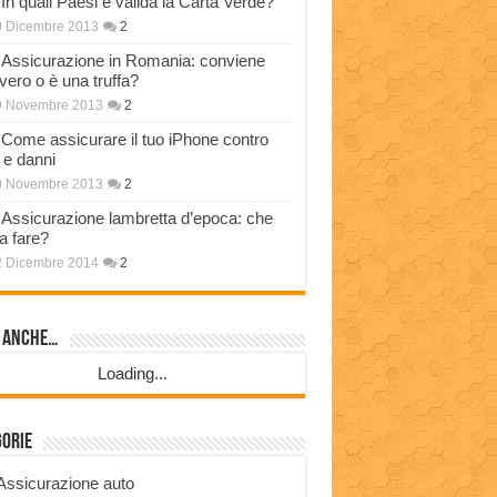
In quali Paesi è valida la Carta Verde?
0 Dicembre 2013
2
Assicurazione in Romania: conviene
vero o è una truffa?
9 Novembre 2013
2
Come assicurare il tuo iPhone contro
i e danni
0 Novembre 2013
2
Assicurazione lambretta d’epoca: che
a fare?
2 Dicembre 2014
2
i anche…
Loading...
gorie
Assicurazione auto