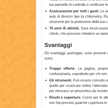
tuo pannello di controllo e verificare l
Assicurazioni per tutti i gusti.
Le p
auto di diverso tipo (a chilometro, Ruo
strumenti per la protezione della tua 
70 anni di attività.
Sara Assicurazion
clienti, che possono chiedere un aiuto s
Svantaggi
Gli svantaggi, purtroppo, sono present
sono:
Troppe offerte.
La pagina, propri
confusionaria, soprattutto per chi non 
Gli strumenti.
Può essere comodo avere
quello per scaricare online l’attestat
per ritrovarsi un preventivo da riveder
Rischi e coperture.
Come per le alt
non hai previsto qualche copertura in 