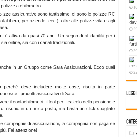
e polizze a chilometro.
1
olizze assicurative sono tantissime: ci sono le polizze RC
taLibera, per aziende, ecc.), oltre alle polizze vita e agli
dav
casa.
2
i è attiva da quasi 70 anni. Un segno di affidabilità per i
ia online, sia con i canali tradizionali.
furt
2
cos
i anche in un Gruppo come Sara Assicurazioni. Ecco quali
2
o perché deve includere molte cose, risulta in parte
Legg
conosce i prodotti assicurativi di Sara.
 il contachilometri, il tool per il calcolo della pensione e
o di rischio in un unico posto, ma basta un click sbagliato
e.
Cate
re compagnie di assicurazioni, la compagnia non paga se
più. Fai attenzione!