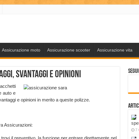
Assicurazione moto
Assicurazione scooter
Assicurazione vita
Segui
ggi, svantaggi e opinioni
cchetti
ze auto e
antaggi e opinioni in merito a queste polizze.
Artic
spe
ra Assicurazioni:
7
 trovi il preventivo, la funzione per entrare direttamente nel