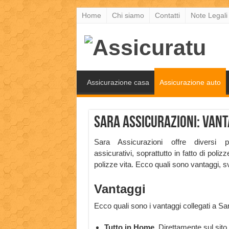
Home
Chi siamo
Contatti
Note Legali
Assicurazione casa
Assicurazione auto
Sara Assicurazioni: vanta
Sara Assicurazioni offre diversi pa
assicurativi, soprattutto in fatto di poliz
polizze vita. Ecco quali sono vantaggi, sv
Vantaggi
Ecco quali sono i vantaggi collegati a Sa
Tutto in Home.
Direttamente sul sito,