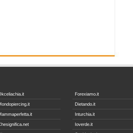
kceliachia.it
Forexiamo.it
ondopiercing.it
Dietando.it
ammaperfetta.it
Inturchia.it
hesignifica.net
Ioverde.it