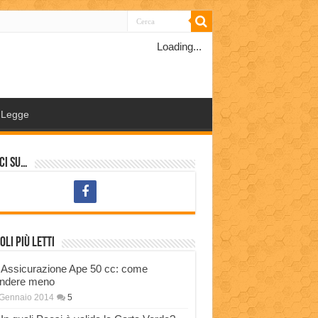
Loading...
Legge
ci su…
oli più letti
Assicurazione Ape 50 cc: come
ndere meno
 Gennaio 2014
5