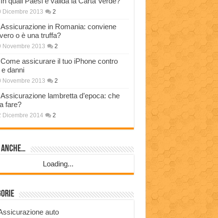
In quali Paesi è valida la Carta Verde?
0 Dicembre 2013
2
Assicurazione in Romania: conviene
vero o è una truffa?
9 Novembre 2013
2
Come assicurare il tuo iPhone contro
i e danni
0 Novembre 2013
2
Assicurazione lambretta d’epoca: che
a fare?
2 Dicembre 2014
2
i anche…
Loading...
gorie
Assicurazione auto