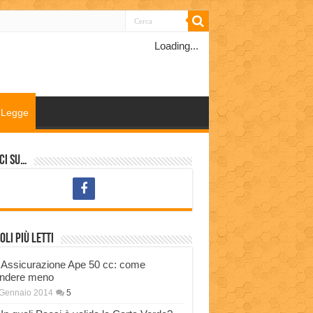
Loading...
Legge
ci su…
oli più letti
Assicurazione Ape 50 cc: come
ndere meno
 Gennaio 2014
5