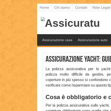
Home
Chi siamo
Contatti
Note Legali
Assicurazione casa
Assicurazione auto
Assicurazione Yacht: gui
La polizza assicurativa per lo yach
polizza molto difficile da gestire, p
coperture in più spesso si confondono c
verificare come risparmiare su questo tip
Cosa è obbligatorio e 
Per la polizza assicurativa sullo yacht,
coperture obbligatorie sono quelle che 