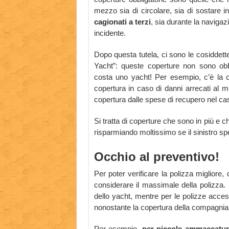
mezzo sia di circolare, sia di sostare i
cagionati a terzi
, sia durante la navigaz
incidente.
Dopo questa tutela, ci sono le cosiddett
Yacht”: queste coperture non sono obbl
costa uno yacht! Per esempio, c’è la c
copertura in caso di danni arrecati al 
copertura dalle spese di recupero nel ca
Si tratta di coperture che sono in più e 
risparmiando moltissimo se il sinistro s
Occhio al preventivo!
Per poter verificare la polizza migliore, 
considerare il massimale della polizza. 
dello yacht, mentre per le polizze acces
nonostante la copertura della compagnia 
Per esempio,
per piccole ammaccatur