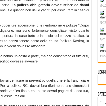
n porto.
La polizza obbligatoria deve tutelare da danni
1
ione, sia quando non usi lo yacht, per assicurarti in caso di
dav
2
e coperture accessorie, che rientrano nelle polizze “Corpo
igatorie, ma sono fortemente consigliate, visto quanto
furt
opertura in caso furto e incendio del mezzo nautico, la
2
mezzo senza tenere conto della causa (polizza Kasko), la
so lo yacht dovesse affondare.
cos
che hanno un costo a parte, ma che consentono di tutelarsi,
2
pecifico dovesse avvenire.
Legg
dovrai verificare in preventivo quella che è la franchigia e
Per la polizza RC, dovrai fare riferimento alle dimensioni
sorie verifica fino a che punto dovrai pagare di tasca tua,
Cate
di assicurazioni.
e, la compagnia potrebbe prevedere il pagamento da