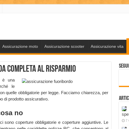
Assicurazione moto
Assicurazione scooter
Assicurazione vita
Segui
da completa al risparmio
t è una
erché le
on quelle obbligatorie per legge. Facciamo chiarezza, per
Artic
o di prodotto assicurativo.
cosa no
spe
7
 ci sono coperture obbligatorie e coperture aggiuntive. Le
rientrano nelle cosiddette polizze RC, che consentono al