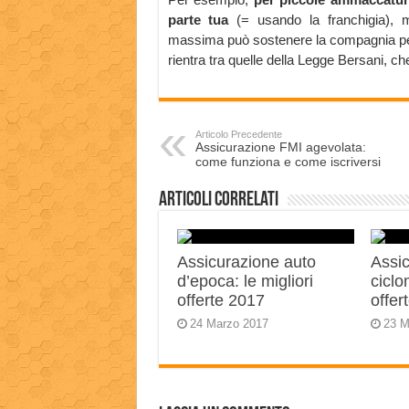
parte tua
(= usando la franchigia), m
massima può sostenere la compagnia per r
rientra tra quelle della Legge Bersani, ch
Articolo Precedente
Assicurazione FMI agevolata:
come funziona e come iscriversi
Articoli correlati
Assicurazione auto
Assic
d’epoca: le migliori
ciclo
offerte 2017
offer
24 Marzo 2017
23 M