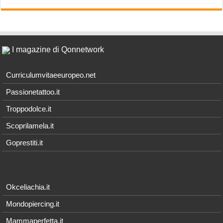
I magazine di Qonnetwork
Curriculumvitaeeuropeo.net
Passionetattoo.it
Troppodolce.it
Scoprilamela.it
Goprestiti.it
Okceliachia.it
Mondopiercing.it
Mammaperfetta.it