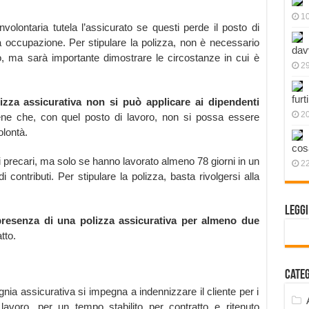
1
volontaria tutela l’assicurato se questi perde il posto di
 occupazione. Per stipulare la polizza, non è necessario
dav
go, ma sarà importante dimostrare le circostanze in cui è
2
furt
zza assicurativa non si può applicare ai dipendenti
2
iene che, con quel posto di lavoro, non si possa essere
olontà.
cos
ri precari, ma solo se hanno lavorato almeno 78 giorni in un
2
contributi. Per stipulare la polizza, basta rivolgersi alla
Legg
 presenza di una polizza assicurativa per almeno due
tto.
Cate
gnia assicurativa si impegna a indennizzare il cliente per i
 lavoro, per un tempo stabilito per contratto e ritenuto