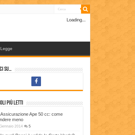
Loading...
Legge
ci su…
oli più letti
Assicurazione Ape 50 cc: come
ndere meno
 Gennaio 2014
5