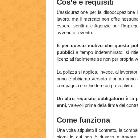
Cos’è e requisiti
L’assicurazione per la disoccupazione in
lavoro, ma il mercato non offre nessuna
essere iscritti alle Agenzie per l’Impie
avvenuto l’evento.
È per questo motivo che questa poli
pubblici
a tempo indeterminato: si rit
licenziati facilmente se non per propria v
La polizza si applica, invece, ai lavorato
anno e abbiamo versato il primo anno di 
compagnia e richiedere un preventivo.
Un altro requisito obbligatorio è la
anni
, valevoli prima della firma del contra
Come funziona
Una volta stipulato il contratto, la compa
giorni in cui non è riuscito a trovare