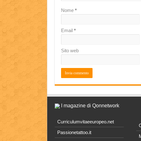
Nome
*
Email
*
Sito web
I magazine di Qonnetwork
Curriculumvitaeeuropeo.net
O
Passionetattoo.it
M