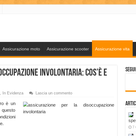
Assicurazione moto
Assicurazione scooter
Assicurazione vita
Segui
occupazione Involontaria: cos’è e
,
In Evidenza
Lascia un commento
oro è un
Artic
 questo
ndizioni
spe
e.
7