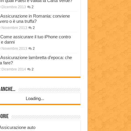
In quali Paesi è valida la Carta Verde?
0 Dicembre 2013
2
Assicurazione in Romania: conviene
vero o è una truffa?
9 Novembre 2013
2
Come assicurare il tuo iPhone contro
i e danni
0 Novembre 2013
2
Assicurazione lambretta d’epoca: che
a fare?
2 Dicembre 2014
2
i anche…
Loading...
gorie
Assicurazione auto