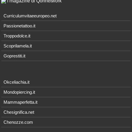
I magazine di Qonnetwork
Curriculumvitaeeuropeo.net
Passionetattoo.it
Troppodolce.it
Scoprilamela.it
Goprestiti.it
Okceliachia.it
Mondopiercing.it
Mammaperfetta.it
Chesignifica.net
Chenozze.com