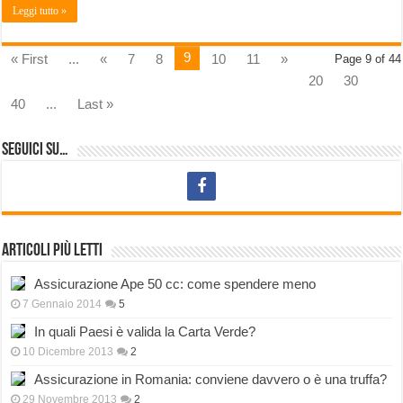
Leggi tutto »
9
« First
...
«
7
8
10
11
»
Page 9 of 44
20
30
40
...
Last »
Seguici su…
Articoli più letti
Assicurazione Ape 50 cc: come spendere meno
7 Gennaio 2014
5
In quali Paesi è valida la Carta Verde?
10 Dicembre 2013
2
Assicurazione in Romania: conviene davvero o è una truffa?
29 Novembre 2013
2