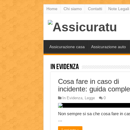
Home
Chi siamo
Contatti
Note Legali
Assicurazione casa
Assicurazione auto
In Evidenza
Cosa fare in caso di
incidente: guida comple
In Evidenza
,
Legge
0
Non sempre si sa che cosa fare in cas
…