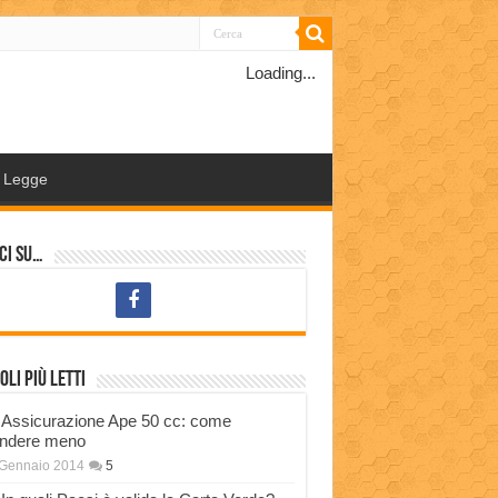
Loading...
Legge
ci su…
oli più letti
Assicurazione Ape 50 cc: come
ndere meno
 Gennaio 2014
5