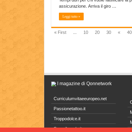
assicurazione. Arriva il giro …
Leggi tutto »
« First
...
10
20
30
«
40
I magazine di Qonnetwork
Curriculumvitaeeuropeo.net
O
Passionetattoo.it
M
Troppodolce.it
M
Scoprilamela.it