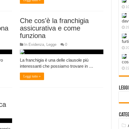
Leggi tutto »
1
Che cos’è la franchigia
dav
ona
assicurativa e come
2
funziona
furt
In Evidenza
,
Legge
0
2
vo
La franchigia è una delle clausole più
cos
interessanti che possiamo trovare in …
2
Leggi tutto »
Legg
ca
Cate
ropria