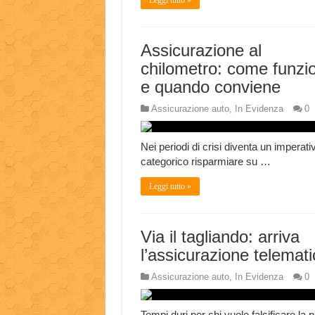
Leggi tutto »
Assicurazione al
chilometro: come funzi
e quando conviene
Assicurazione auto
,
In Evidenza
0
Nei periodi di crisi diventa un imperati
categorico risparmiare su …
Leggi tutto »
Via il tagliando: arriva
l’assicurazione telemati
Assicurazione auto
,
In Evidenza
0
Tempi duri per chi vuole falsificare la p