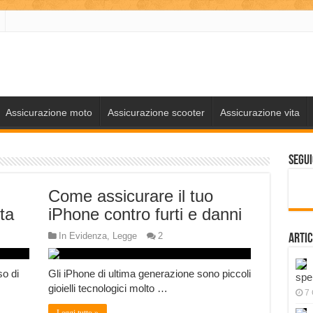
Assicurazione moto
Assicurazione scooter
Assicurazione vita
Segui
Come assicurare il tuo
ta
iPhone contro furti e danni
In Evidenza
,
Legge
2
Artic
o di
Gli iPhone di ultima generazione sono piccoli
spe
gioielli tecnologici molto …
7