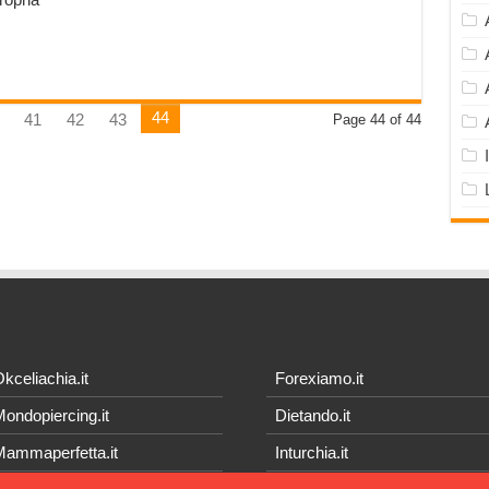
44
41
42
43
Page 44 of 44
kceliachia.it
Forexiamo.it
ondopiercing.it
Dietando.it
ammaperfetta.it
Inturchia.it