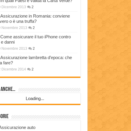
In quali Paesi è valida la Carta Verde?
0 Dicembre 2013
2
Assicurazione in Romania: conviene
vero o è una truffa?
9 Novembre 2013
2
Come assicurare il tuo iPhone contro
i e danni
0 Novembre 2013
2
Assicurazione lambretta d’epoca: che
a fare?
2 Dicembre 2014
2
i anche…
Loading...
gorie
Assicurazione auto