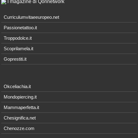
I magazine di Qonnetwork
Curriculumvitaeeuropeo.net
Passionetattoo.it
Troppodolce.it
Scoprilamela.it
Goprestiti.it
Okceliachia.it
Mondopiercing.it
Mammaperfetta.it
Chesignifica.net
Chenozze.com