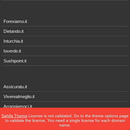
Forexiamo.it
Dietando.it
Inturchia.it
Ioverde.it
Sushipoint.it
Assicuratu.it
Viverealmeglio.it
Arrangiamoci.it
Sahifa Theme
License is not validated, Go to the theme options page
Tecnichef.it
to validate the license, You need a single license for each domain
name.