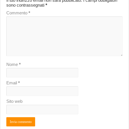
Il tuo indirizzo email non sarà pubblicato.
I campi obbligatori
sono contrassegnati
*
Commento
*
Nome
*
Email
*
Sito web