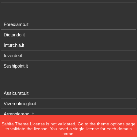
Forexiamo.it
Dietando.it
Inturchia.it
Ioverde.it
Sushipoint.it
Assicuratu.it
Viverealmeglio.it
Arrangiamoci.it
Sahifa Theme
License is not validated, Go to the theme options page
Tecnichef.it
to validate the license, You need a single license for each domain
name.