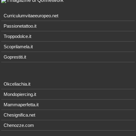
I magazine di Qonnetwork
Curriculumvitaeeuropeo.net
Passionetattoo.it
Troppodolce.it
Scoprilamela.it
Goprestiti.it
Okceliachia.it
Mondopiercing.it
Mammaperfetta.it
Chesignifica.net
Chenozze.com