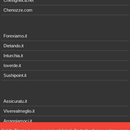
Chesignifica.net
Chenozze.com
Forexiamo.it
Dietando.it
Inturchia.it
Ioverde.it
Sushipoint.it
Assicuratu.it
Viverealmeglio.it
Arrangiamoci.it