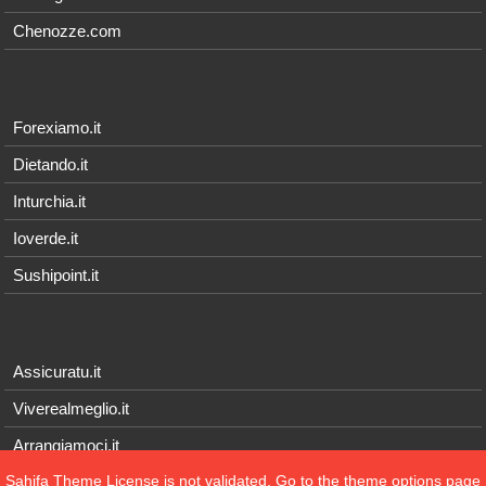
Chenozze.com
Forexiamo.it
Dietando.it
Inturchia.it
Ioverde.it
Sushipoint.it
Assicuratu.it
Viverealmeglio.it
Arrangiamoci.it
Sahifa Theme
License is not validated, Go to the theme options page
Tecnichef.it