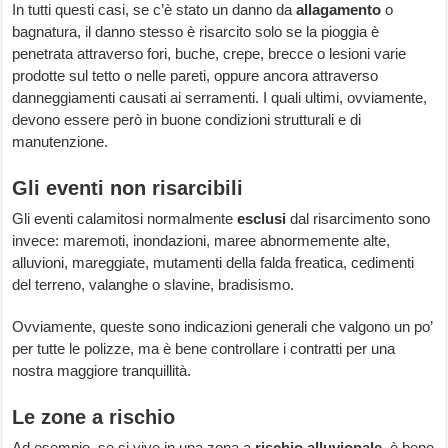
In tutti questi casi, se c’è stato un danno da
allagamento
o
bagnatura, il danno stesso è risarcito solo se la pioggia è
penetrata attraverso fori, buche, crepe, brecce o lesioni varie
prodotte sul tetto o nelle pareti, oppure ancora attraverso
danneggiamenti causati ai serramenti. I quali ultimi, ovviamente,
devono essere però in buone condizioni strutturali e di
manutenzione.
Gli eventi non risarcibili
Gli eventi calamitosi normalmente
esclusi
dal risarcimento sono
invece: maremoti, inondazioni, maree abnormemente alte,
alluvioni, mareggiate, mutamenti della falda freatica, cedimenti
del terreno, valanghe o slavine, bradisismo.
Ovviamente, queste sono indicazioni generali che valgono un po’
per tutte le polizze, ma è bene controllare i contratti per una
nostra maggiore tranquillità.
Le zone a rischio
Ad esempio, se si vive in una zona a
rischio alluvionale,
è bene