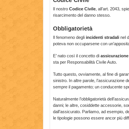
Codice Civile
Il nostro
Codice Civile
, all’art. 2043, s
risarcimento del danno stesso.
Obbligatorietà
Il fenomeno degli
incidenti stradali
nel d
poteva non occuparsene con un’apposit
E’ nato così il concetto di
assicurazione
sta per Responsabilità Civile Auto.
Tutto questo, ovviamente, al fine di gara
sinistro. In altre parole, l’assicurazione 
sempre il pagamento; un conducente spr
Naturalmente l’obbligatorietà dell’assicur
danni; le altre, cosiddette accessorie, son
dall’assicurato. Parliamo, ad esempio, de
le tipologie possono essere ancor più dif