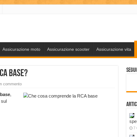
Assicurazione moto
Assicurazione scooter
Assicurazione vita
Segui
CA base?
un commento
base
,
 sul
Artic
spe
7