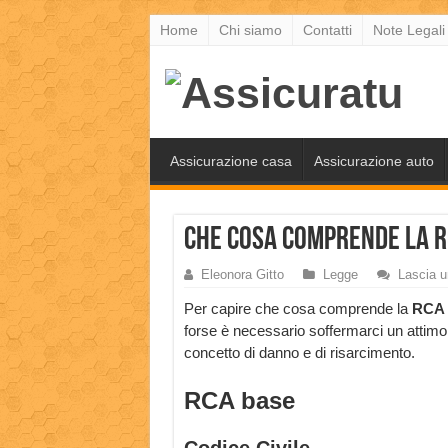
Home
Chi siamo
Contatti
Note Legali
Assicurazione casa
Assicurazione auto
Che cosa comprende la R
Eleonora Gitto
Legge
Lascia 
Per capire che cosa comprende la
RCA 
forse è necessario soffermarci un attimo
concetto di danno e di risarcimento.
RCA base