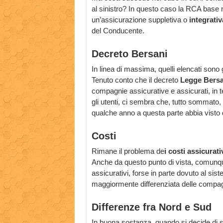
al sinistro? In questo caso la RCA base 
un’assicurazione suppletiva o
integrativ
del Conducente.
Decreto Bersani
In linea di massima, quelli elencati sono
Tenuto conto che il decreto
Legge Bersa
compagnie assicurative e assicurati, in te
gli utenti, ci sembra che, tutto sommato,
qualche anno a questa parte abbia visto qu
Costi
Rimane il problema de
i costi assicurativ
Anche da questo punto di vista, comunque,
assicurativi, forse in parte dovuto al siste
maggiormente differenziata delle compag
Differenze fra Nord e Sud
In buona sostanza, quando si decide di 