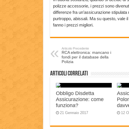
polizze accessorie, i prezzi sono divenu
differenze fra un’assicurazione stipulata n
purtroppo, abissali. Ma su questo, vale il
fanno i prezzi migliori.
Articolo Precedente
RCA elettronica: mancano i
fondi per il database della
Polizia
Articoli correlati
Obbligo Disdetta
Assic
Assicurazione: come
Polo
funziona?
davv
21 Gennaio 2017
12 O