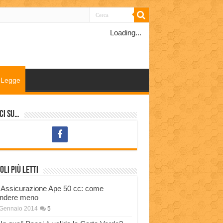
Loading...
Legge
ci su…
oli più letti
Assicurazione Ape 50 cc: come
ndere meno
 Gennaio 2014
5