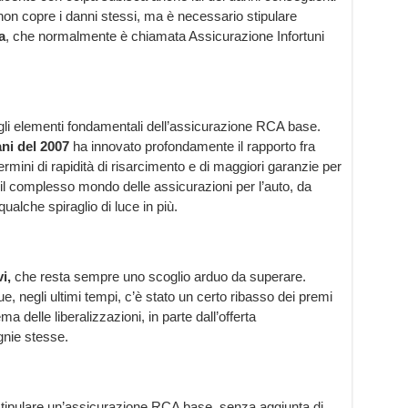
non copre i danni stessi, ma è necessario stipulare
a
, che normalmente è chiamata Assicurazione Infortuni
 gli elementi fondamentali dell’assicurazione RCA base.
ni del 2007
ha innovato profondamente il rapporto fra
rmini di rapidità di risarcimento e di maggiori garanzie per
 il complesso mondo delle assicurazioni per l’auto, da
alche spiraglio di luce in più.
i,
che resta sempre uno scoglio arduo da superare.
 negli ultimi tempi, c’è stato un certo ribasso dei premi
ma delle liberalizzazioni, in parte dall’offerta
nie stesse.
stipulare un’assicurazione RCA base, senza aggiunta di