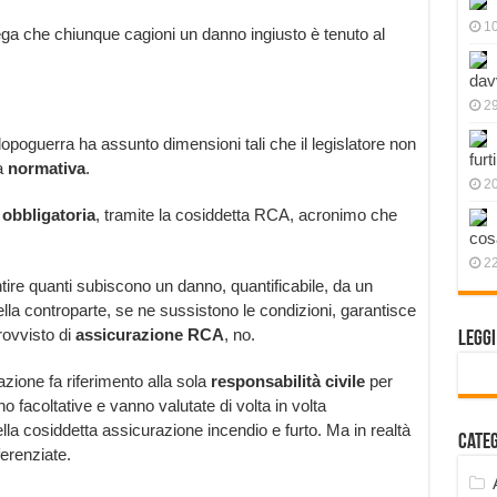
1
piega che chiunque cagioni un danno ingiusto è tenuto al
dav
2
opoguerra ha assunto dimensioni tali che il legislatore non
furt
a
normativa
.
2
 obbligatoria
, tramite la cosiddetta RCA, acronimo che
cos
2
ntire quanti subiscono un danno, quantificabile, da un
della controparte, se ne sussistono le condizioni, garantisce
ovvisto di
assicurazione RCA
, no.
Legg
azione fa riferimento alla sola
responsabilità civile
per
o facoltative e vanno valutate di volta in volta
lla cosiddetta assicurazione incendio e furto. Ma in realtà
Cate
ferenziate.