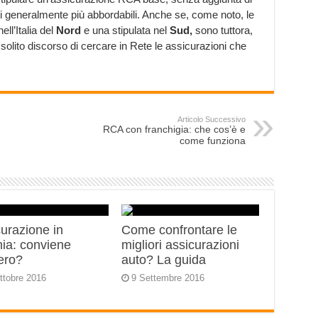
ti generalmente più abbordabili. Anche se, come noto, le
ell’Italia del
Nord
e una stipulata nel
Sud,
sono tuttora,
 solito discorso di cercare in Rete le assicurazioni che
Articolo Successivo
RCA con franchigia: che cos’è e
come funziona
urazione in
Come confrontare le
nia: conviene
migliori assicurazioni
ero?
auto? La guida
ttobre 2016
9 Settembre 2016