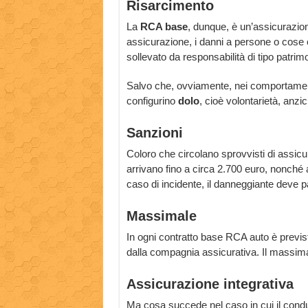
Risarcimento
La
RCA base
, dunque, è un’assicurazio
assicurazione, i danni a persone o cose c
sollevato da responsabilità di tipo patrimo
Salvo che, ovviamente, nei comportament
configurino
dolo
, cioè volontarietà, anzi
Sanzioni
Coloro che circolano sprovvisti di assi
arrivano fino a circa 2.700 euro, nonché a
caso di incidente, il danneggiante deve p
Massimale
In ogni contratto base RCA auto è previ
dalla compagnia assicurativa. Il massimale
Assicurazione integrativa
Ma cosa succede nel caso in cui il cond