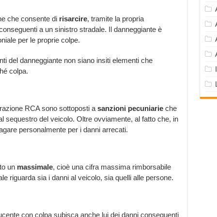
ne che consente di
risarcire
, tramite la propria
onseguenti a un sinistro stradale. Il danneggiante è
niale per le proprie colpe.
i del danneggiante non siano insiti elementi che
ché colpa.
curazione RCA sono sottoposti a
sanzioni pecuniarie
che
l sequestro del veicolo. Oltre ovviamente, al fatto che, in
agare personalmente per i danni arrecati.
sto un
massimale
, cioè una cifra massima rimborsabile
 riguarda sia i danni al veicolo, sia quelli alle persone.
ucente con colpa subisca anche lui dei danni conseguenti