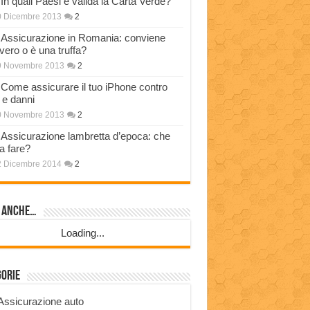
In quali Paesi è valida la Carta Verde?
0 Dicembre 2013
2
Assicurazione in Romania: conviene
vero o è una truffa?
9 Novembre 2013
2
Come assicurare il tuo iPhone contro
i e danni
0 Novembre 2013
2
Assicurazione lambretta d’epoca: che
a fare?
2 Dicembre 2014
2
i anche…
Loading...
gorie
Assicurazione auto