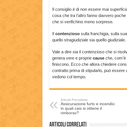
Il consiglio è di non essere mai superficial
cosa che tra l’altro fanno davvero poch
che si verifichino meno sorprese.
Il
contenzioso
sulla franchigia, sulla sua
quello stragiudiziale sia quello giudiziale.
Vale a dire sia il contenzioso che si ris
genera vere e proprie
cause
che, com’è 
finiscono. Ecco che allora chiedere consig
contratto prima di stipularlo, può essere a
vedono col tempo.
Articolo Precedente
Assicurazione furto e incendio:
in quali casi si ottiene il
rimborso?
Articoli correlati