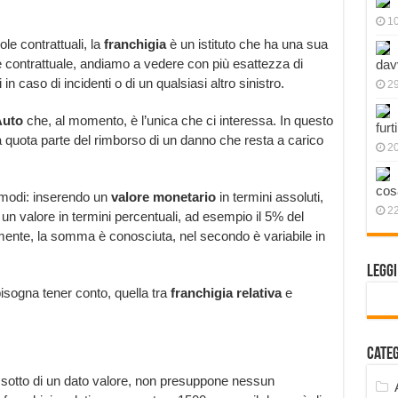
1
e contrattuali, la
franchigia
è un istituto che ha una sua
e contrattuale, andiamo a vedere con più esattezza di
dav
in caso di incidenti o di un qualsiasi altro sinistro.
2
Auto
che, al momento, è l’unica che ci interessa. In questo
furt
a quota parte del rimborso di un danno che resta a carico
2
cos
 modi: inserendo un
valore monetario
in termini assoluti,
2
n valore in termini percentuali, ad esempio il 5% del
mente, la somma è conosciuta, nel secondo è variabile in
Legg
bisogna tener conto, quella tra
franchigia relativa
e
Cate
i sotto di un dato valore, non presuppone nessun