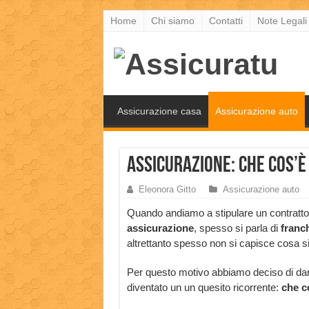
Home
Chi siamo
Contatti
Note Legali
Assicurazione casa
Assicurazione auto
Assicurazione: che cos’è
Eleonora Gitto
Assicurazione auto
Quando andiamo a stipulare un contratto
assicurazione
, spesso si parla di
franc
altrettanto spesso non si capisce cosa s
Per questo motivo abbiamo deciso di dar
diventato un un quesito ricorrente:
che c