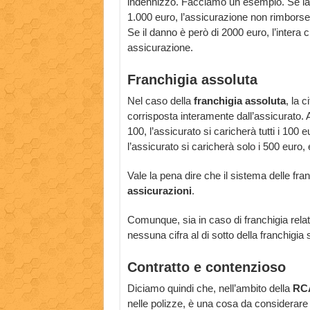
indennizzo. Facciamo un esempio. Se la f
1.000 euro, l’assicurazione non rimborser
Se il danno è però di 2000 euro, l’intera
assicurazione.
Franchigia assoluta
Nel caso della
franchigia assoluta
, la 
corrisposta interamente dall’assicurato. A
100, l’assicurato si caricherà tutti i 100
l’assicurato si caricherà solo i 500 euro, 
Vale la pena dire che il sistema delle fran
assicurazioni
.
Comunque, sia in caso di franchigia relati
nessuna cifra al di sotto della franchigia 
Contratto e contenzioso
Diciamo quindi che, nell’ambito della
RCA
nelle polizze, è una cosa da considerare c