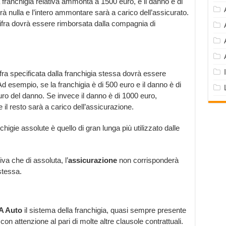
ranchigia relativa ammonta a 1500 euro, e il danno è di
à nulla e l’intero ammontare sarà a carico dell’assicurato.
 cifra dovrà essere rimborsata dalla compagnia di
cifra specificata dalla franchigia stessa dovrà essere
d esempio, se la franchigia è di 500 euro e il danno è di
 euro del danno. Se invece il danno è di 1000 euro,
e il resto sarà a carico dell’assicurazione.
chigie assolute è quello di gran lunga più utilizzato dalle
va che di assoluta, l’
assicurazione
non corrisponderà
stessa.
 Auto
il sistema della franchigia, quasi sempre presente
on attenzione al pari di molte altre clausole contrattuali.