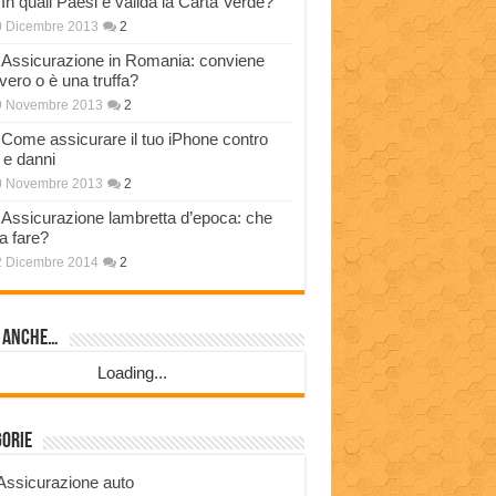
In quali Paesi è valida la Carta Verde?
0 Dicembre 2013
2
Assicurazione in Romania: conviene
vero o è una truffa?
9 Novembre 2013
2
Come assicurare il tuo iPhone contro
i e danni
0 Novembre 2013
2
Assicurazione lambretta d’epoca: che
a fare?
2 Dicembre 2014
2
i anche…
Loading...
gorie
Assicurazione auto