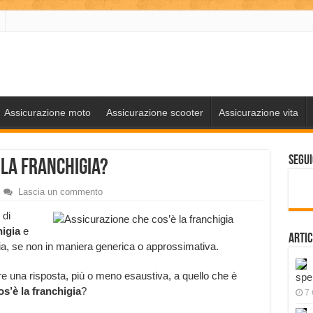
Assicurazione moto
Assicurazione scooter
Assicurazione vita
Segui
 la franchigia?
Lascia un commento
 di
higia
e
Artic
ia, se non in maniera generica o approssimativa.
e una risposta, più o meno esaustiva, a quello che è
spe
os’è la franchigia
?
7