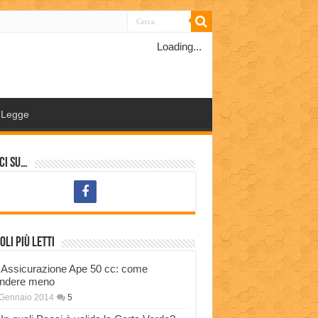
Loading...
Legge
ci su…
oli più letti
Assicurazione Ape 50 cc: come
ndere meno
 Gennaio 2014
5