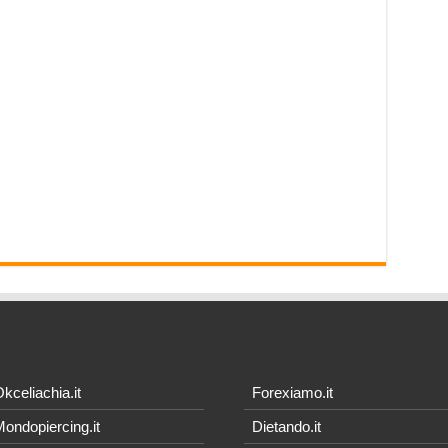
kceliachia.it
Forexiamo.it
ondopiercing.it
Dietando.it