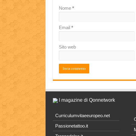
Nome
*
Email
*
Sito web
I magazine di Qonnetwork
Curriculumvitaeeuropeo.net
O
Passionetattoo.it
M